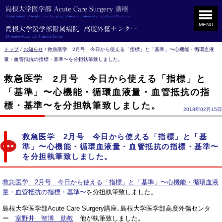
MENU
このページの本文へ
現
トップ
/
お知らせ
/
救急医学 2月号 今日から使える「指標」と「基準」〜心機能・循環血液
在
量・血管抵抗の指標・基準〜を分担執筆致しました。
の
救急医学 2月号 今日から使える「指標」と
位
置：
「基準」〜心機能・循環血液量・血管抵抗の指
標・基準〜を分担執筆致しました。
2018年02月15日
救急医学 2月号 今日から使える「指標」と「基
準」〜心機能・循環血液量・血管抵抗の指標・基準〜
を分担執筆致しました。
救急医学 2月号 今日から使える「指標」と「基準」〜心機能・循環血液
量・血管抵抗の指標・基準〜
を分担執筆致しました。
島根大学医学部Acute Care Surgery講座､島根大学医学部高度外傷センタ
ー
室野井 智博 助教
他が執筆致しました。