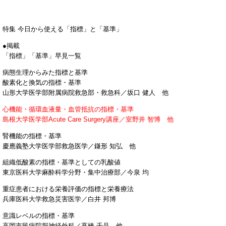
特集 今日から使える「指標」と「基準」
●掲載
「指標」「基準」早見一覧
病態生理からみた指標と基準
酸素化と換気の指標・基準
山形大学医学部附属病院救急部・救急科／坂口 健人 他
心機能・循環血液量・血管抵抗の指標・基準
島根大学医学部Acute Care Surgery講座／室野井 智博 他
腎機能の指標・基準
慶應義塾大学医学部救急医学／鎌形 知弘 他
組織低酸素の指標・基準としての乳酸値
東京医科大学麻酔科学分野・集中治療部／今泉 均
重症患者における栄養評価の指標と栄養療法
兵庫医科大学救急災害医学／白井 邦博
意識レベルの指標・基準
高岡市民病院脳神経外科／髙橋 千晶 他