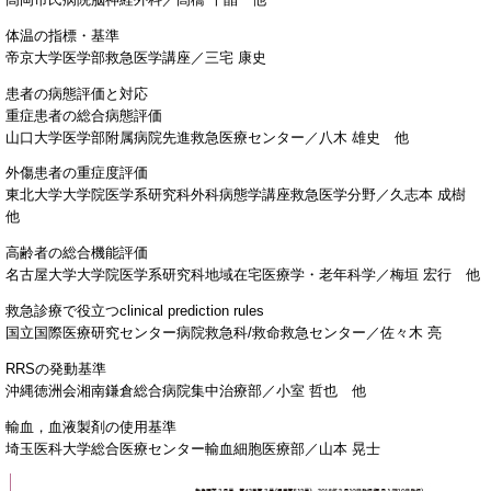
体温の指標・基準
帝京大学医学部救急医学講座／三宅 康史
患者の病態評価と対応
重症患者の総合病態評価
山口大学医学部附属病院先進救急医療センター／八木 雄史 他
外傷患者の重症度評価
東北大学大学院医学系研究科外科病態学講座救急医学分野／久志本 成樹
他
高齢者の総合機能評価
名古屋大学大学院医学系研究科地域在宅医療学・老年科学／梅垣 宏行 他
救急診療で役立つclinical prediction rules
国立国際医療研究センター病院救急科/救命救急センター／佐々木 亮
RRSの発動基準
沖縄徳洲会湘南鎌倉総合病院集中治療部／小室 哲也 他
輸血，血液製剤の使用基準
埼玉医科大学総合医療センター輸血細胞医療部／山本 晃士